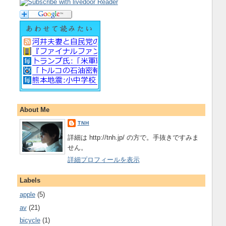
About Me
TNH
詳細は http://tnh.jp/ の方で。手抜きですみま
せん。
詳細プロフィールを表示
Labels
apple
(5)
av
(21)
bicycle
(1)