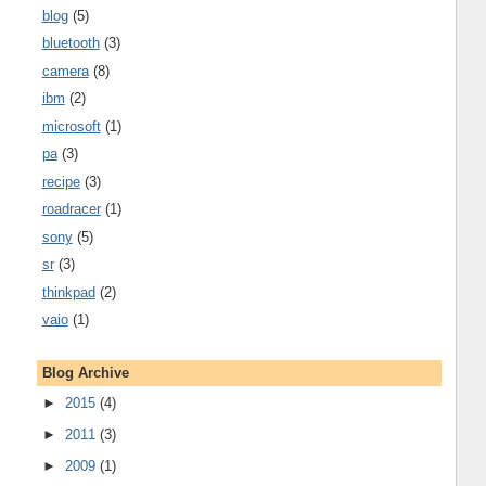
blog
(5)
bluetooth
(3)
camera
(8)
ibm
(2)
microsoft
(1)
pa
(3)
recipe
(3)
roadracer
(1)
sony
(5)
sr
(3)
thinkpad
(2)
vaio
(1)
Blog Archive
►
2015
(4)
►
2011
(3)
►
2009
(1)