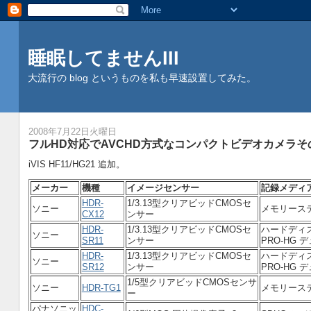
睡眠してませんIII
大流行の blog というものを私も早速設置してみた。
2008年7月22日火曜日
フルHD対応でAVCHD方式なコンパクトビデオカメラそ
iVIS HF11/HG21 追加。
メーカー
機種
イメージセンサー
記録メディ
HDR-
1/3.13型クリアビッドCMOSセ
ソニー
メモリーステ
CX12
ンサー
HDR-
1/3.13型クリアビッドCMOSセ
ハードディス
ソニー
SR11
ンサー
PRO-HG 
HDR-
1/3.13型クリアビッドCMOSセ
ハードディス
ソニー
SR12
ンサー
PRO-HG 
1/5型クリアビッドCMOSセンサ
ソニー
HDR-TG1
メモリーステ
ー
パナソニッ
HDC-