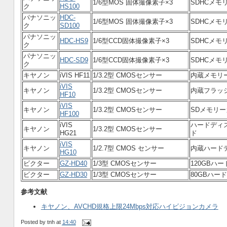
1/6型MOS 固体撮像素子×3
SDHCメモリ
ク
HS100
パナソニッ
HDC-
1/6型MOS 固体撮像素子×3
SDHCメモ
ク
SD100
パナソニッ
HDC-HS9
1/6型CCD固体撮像素子×3
SDHCメモリ
ク
パナソニッ
HDC-SD9
1/6型CCD固体撮像素子×3
SDHCメモ
ク
キヤノン
iVIS HF11
1/3.2型 CMOSセンサー
内蔵メモリー
iVIS
キヤノン
1/3.2型 CMOSセンサー
内蔵フラッシ
HF10
iVIS
キヤノン
1/3.2型 CMOSセンサー
SDメモリー
HF100
iVIS
ハードディス
キヤノン
1/3.2型 CMOSセンサー
HG21
ド
iVIS
キヤノン
1/2.7型 CMOS センサー
内蔵ハードデ
HG10
ビクター
GZ-HD40
1/3型 CMOSセンサー
120GBハ
ビクター
GZ-HD30
1/3型 CMOSセンサー
80GBハー
参考文献
キヤノン、AVCHD規格上限24Mbps対応ハイビジョンカメラ
Posted by
tnh
at
14:40