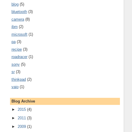
blog
(5)
bluetooth
(3)
camera
(8)
ibm
(2)
microsoft
(1)
pa
(3)
recipe
(3)
roadracer
(1)
sony
(5)
sr
(3)
thinkpad
(2)
vaio
(1)
Blog Archive
►
2015
(4)
►
2011
(3)
►
2009
(1)