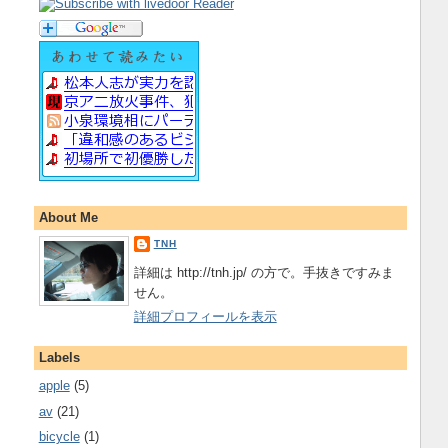
About Me
TNH
詳細は http://tnh.jp/ の方で。手抜きですみま
せん。
詳細プロフィールを表示
Labels
apple
(5)
av
(21)
bicycle
(1)