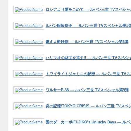
ロシアより愛をこめて ― ルパン三世 TVスペシャ
ルパン暗殺指令 ― ルパン三世 TVスペシャル第5
燃えよ斬鉄剣 ― ルパン三世 TVスペシャル第6弾
ハリマオの財宝を追え!! ― ルパン三世 TVスペシ
トワイライトジェミニの秘密 ― ルパン三世 TVス
ワルサーP-38 ― ルパン三世 TVスペシャル第9弾
炎の記憶/TOKYO CRISIS ― ルパン三世 TVス
愛のダ・カーポ/FUJIKO’s Unlucky Days ―