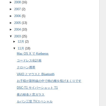
►
2008
(16)
►
2007
(2)
►
2006
(5)
►
2005
(13)
►
2004
(10)
▼
2003
(25)
►
12月
(2)
▼
11月
(18)
Mac OS X で Kerberos
コードレス化計画
クローン携帯
VAIO とマウスと Bluetooth
お子様が新幹線の中で柿の種を投げまくりです
DSC-T1 サイバーショット T1
夜の校舎と窓ガラス
ルパン三世 TVスペシャル