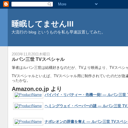
睡眠してませんIII
大流行の blog というものを私も早速設置してみた。
2003年11月20日木曜日
ルパン三世 TVスペシャル
筆者はルパン三世は結構好きなのだが、TVより映画より、TVスペシ
TVスペシャルといえば、TVスペシャル用に制作されていたのだが急
ったかな。
Amazon.co.jp より
バイバイ・リバティー・危機一発! ― ルパン三世 
ヘミングウェイ・ペーパーの謎 ― ルパン三世 T
ナポレオンの辞書を奪え ― ルパン三世 TVスペシ